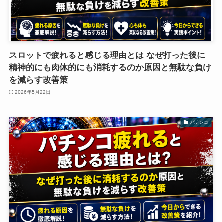
スロットで疲れると感じる理由とは なぜ打った後に
精神的にも肉体的にも消耗するのか原因と無駄な負け
を減らす改善策
2026年5月22日
パチンコ