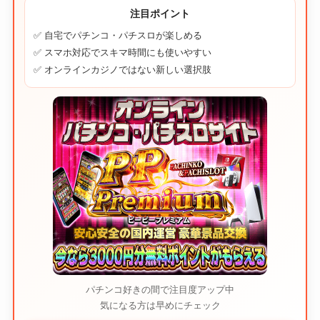
注目ポイント
✅ 自宅でパチンコ・パチスロが楽しめる
✅ スマホ対応でスキマ時間にも使いやすい
✅ オンラインカジノではない新しい選択肢
パチンコ好きの間で注目度アップ中
気になる方は早めにチェック