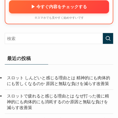
▶ 今すぐ内容をチェックする
※スマホでも見やすく始めやすいです
最近の投稿
スロット しんどいと感じる理由とは 精神的にも肉体的
にも苦しくなるのか 原因と無駄な負けを減らす改善策
スロットで疲れると感じる理由とは なぜ打った後に精
神的にも肉体的にも消耗するのか原因と無駄な負けを
減らす改善策