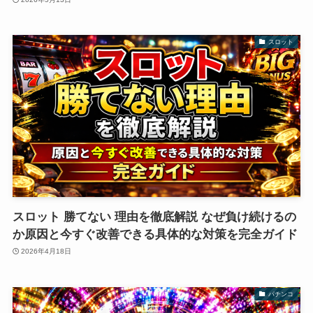
スロット
スロット 勝てない 理由を徹底解説 なぜ負け続けるの
か原因と今すぐ改善できる具体的な対策を完全ガイド
2026年4月18日
パチンコ