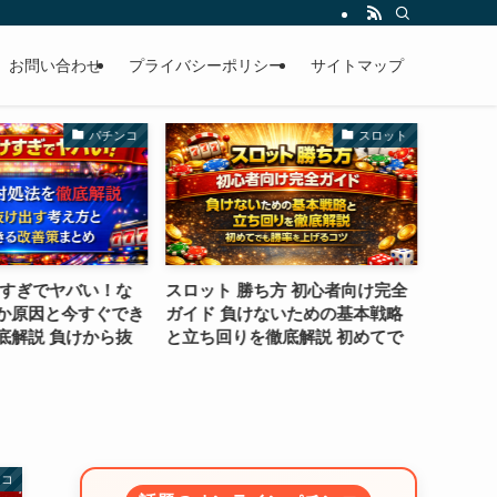
お問い合わせ
プライバシーポリシー
サイトマップ
パチンコ
スロット
けすぎでヤバい！な
スロット 勝ち方 初心者向け完全
PPPr
か原因と今すぐでき
ガイド 負けないための基本戦略
を徹底
底解説 負けから抜
と立ち回りを徹底解説 初めてで
た良い
まとめ
も勝率を上げるコツ
きる人
ンコ