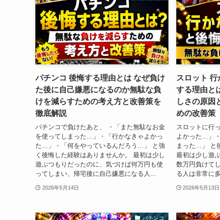
パチンコ 後悔する理由とは なぜ負け
スロット 
た後に自己嫌悪になるのか無駄な負
する理由と
けを減らすための考え方と改善策を
しさの原因
徹底解説
めの改善策
パチンコで負けたあと、 ・「また無駄なお金
スロットに行っ
を使ってしまった…」・「行かなきゃよかっ
よかった…」
た…」・「何をやっているんだろう…」 と強
まった…」 と
く後悔した経験はありませんか。 最初は少し
最初は少し遊
遊ぶつもりだったのに、気づけば何万円も使
数万円負けて
ってしまい、帰宅後に自己嫌悪になる人...
る人は非常に多
2026年5月14日
2026年5月13日
パチンコ