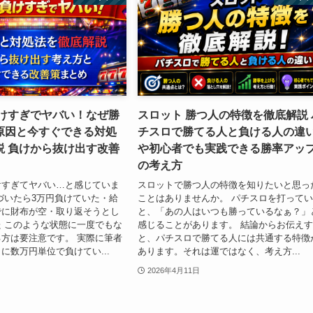
負けすぎでヤバい！なぜ勝
スロット 勝つ人の特徴を徹底解説 
原因と今すぐできる対処
チスロで勝てる人と負ける人の違
説 負けから抜け出す改善
や初心者でも実践できる勝率アッ
の考え方
けすぎてヤバい…と感じていま
スロットで勝つ人の特徴を知りたいと思っ
づいたら3万円負けていた・給
ことはありませんか。 パチスロを打って
でに財布が空・取り返そうとし
と、「あの人はいつも勝っているなぁ？」
 このような状態に一度でもな
感じることがあります。 結論からお伝え
方は要注意です。 実際に筆者
と、パチスロで勝てる人には共通する特徴
に数万円単位で負けてい...
あります。それは運ではなく、考え方...
2026年4月11日