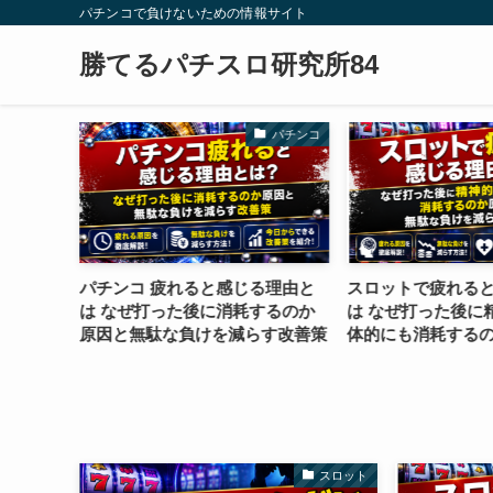
パチンコで負けないための情報サイト
勝てるパチスロ研究所84
パチンコ
パチンコ
きはいつ
パチンコ 疲れると感じる理由と
スロットで疲れる
後に損を
は なぜ打った後に消耗するのか
は なぜ打った後に
ングを徹
原因と無駄な負けを減らす改善策
体的にも消耗する
を徹底解説
な負けを減らす改
スロット