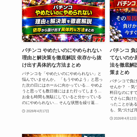
パチンコ やめたいのにやめられない
パチンコ 
理由と解決策を徹底解説 依存から抜
てないのか
け出す具体的な方法まとめ
法を徹底解
策まとめ
パチンコを「やめたいのにやめられない」と
悩んでいませんか。 「もうやめよう」と思っ
パチンコで負
た次の日にはホールに向かっている… やめよ
せんか？ ・気
うと思っても数日後にはまた行ってしまう…
料日なのにす
お金も時間も無駄にしていると分かっている
てさらに負けた
のにやめられない… そんな状態を繰り返...
ったことがある
も、気づけば月
2026年4月17日
2026年4月12日