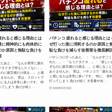
疲れると感じる理由とは
パチンコ 疲れると感じる理由とは 
後に精神的にも肉体的に
ぜ打った後に消耗するのか原因と
のか原因と無駄な負けを
駄な負けを減らす改善策を徹底解
策
パチンコに行ったあと、 ・「なんかすご
れた…」・「もうクタクタ…」・「楽しい
たあと、 「なんか異常に疲れ
ずなのに疲労感だけ残る…」 と感じるこ
クタクタで何もしたくない…」
ありませんか。 実は、パチンコで「疲れ
のに疲労感だけ残る…」 と感
と感じる人は非常に多いです。 特に、 長
ませんか。 実は、スロットで
打ってしまう 負けが続く 大音量や光...
じる人は非常に多いです。 特
てしまう 負けが続く...
2026年5月15日
スロット
スロ