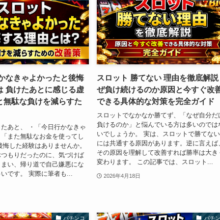
行かなきゃよかったと後悔
スロット 勝てない 理由を徹底解説
は 負けたあとに感じる虚
ぜ負け続けるのか原因と今すぐ改
と無駄な負けを減らすた
できる具体的な対策を完全ガイド
スロットでなかなか勝てず、「なぜ自分だ
負けるのか」と悩んでいる方は多いのでは
たあと、 ・「今日行かなきゃ
いでしょうか。 実は、スロットで勝てな
・「また無駄なお金を使ってし
には共通する原因があります。逆に言えば
後悔した経験はありませんか。
その原因を理解して改善すれば勝率は大き
ぶつもりだったのに、気づけば
変わります。 この記事では、スロット...
しまい、帰り道で自己嫌悪にな
いです。 実際に筆者も...
2026年4月18日
パチンコ
パチ