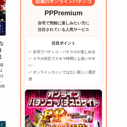
話題のオンラインパチンコ
PPPremium
自宅で気軽に楽しみたい方に
注目されている人気サービス
注目ポイント
な
無
✅ 自宅でパチンコ・パチスロが楽しめる
説
✅ スマホ対応でスキマ時間にも使いやす
く疲
い
は
✅ オンラインカジノではない新しい選択
とは
肢
る」
時間
ット