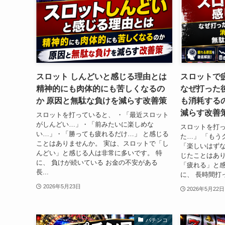
スロット しんどいと感じる理由とは
スロットで
精神的にも肉体的にも苦しくなるの
なぜ打った
か 原因と無駄な負けを減らす改善策
も消耗する
減らす改善
スロットを打っていると、 ・「最近スロット
がしんどい…」・「前みたいに楽しめな
スロットを打っ
い…」・「勝っても疲れるだけ…」 と感じる
た…」 「もう
ことはありませんか。 実は、スロットで「し
「楽しいはずな
んどい」と感じる人は非常に多いです。 特
じたことはあり
に、 負けが続いている お金の不安がある
「疲れる」と感
長...
に、 長時間打っ
2026年5月23日
2026年5月22日
パチンコ