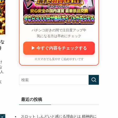
パチンコ好きの間で注目度アップ中
気になる方は早めにチェック
 な
善
▶ 今すぐ内容をチェックする
※スマホでも見やすく始めやすいです
け
な
い人
、
く
最近の投稿
スロット しんどいと感じる理由とは 精神的に
ンコ