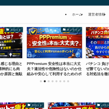
ホーム
運営者情報
スロット
オンライン
と感じる理由と
PPPremium 安全性は本当に大丈
パチンコ 負
精神的にも肉
夫？違法性や危険性はないのか仕
ぜ勝てないの
のか原因と無駄
組みや安心して利用するためのポ
る対処法を徹
善策
イントを徹底解説
け出す改善策
スロット
パチ