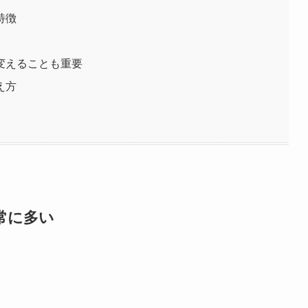
特徴
変えることも重要
え方
常に多い
。